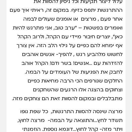
עלול ליצור תקיעות וכל ניסיון להסוות את
ההתרגשות יתפס כזיוף. במקום זה, ראיתי איך פעם
אחר פעם , מרצים או אומנים שעולים לבמה
ואומרים בפשטות – "ערב טוב, אני מתרגש להיות
כאן", יוצרים חיבור מיידי עם הקהל, ולרוב הקהל
אף ימחא להם כפיים על גילוי הלב הזה. אין צורך
לחשוש מלהביע רגש , להפיך- אנשים אוהבים
להזדהות עם …אנשים! בשר ודם! הקהל אוהב
לחבק את הפגיעות של העומדים על הבמה.
החלקים שגורפים הכי הרבה מחיאות כפיים
וצחוקים בהצגה אלו הרגעים שהשחקנים
מתבלבלים ובמקום להסוות זאת הם צוחקים מזה.
מרצה שינסה להסוות התרגשות, כל שפת גופו
תשדר לחץ…והתוצאה על הבמה- מרצה לחוץ,
ויתר מזה- קהל לחוץ…דוגמא נוספת. הוזמנתי