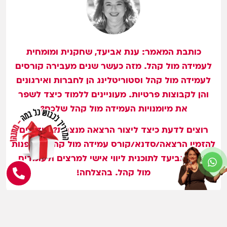
כותבת המאמר: ענת אביעד, שחקנית ומומחית
לעמידה מול קהל. מזה כעשר שנים מעבירה קורסים
לעמידה מול קהל וסטוריטלינג הן לחברות ואירגונים
והן לקבוצות פרטיות. מעוניינים ללמוד כיצד לשפר
את מיומנויות העמידה מול קהל שלכם?
רוצים לדעת כיצד ליצור הרצאה מנצחת? מוזמנים
להזמין הרצאה/סדנא/קורס עמידה מול קהל או לפנות
לענת אביעד לתוכנית ליווי אישי למרצים ולעומדים
מול קהל. בהצלחה!
אולי יעניין אותך גם...