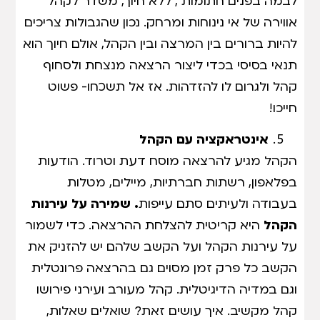
לבמה בפנים חתומות , ללא חיוך, משדר לקהל
אווירה של אי נינוחות ומרחק. נכון שהגבולות צריכים
להיות ברורים בין המרצה ובין הקהל, אולם חיוך הוא
תנאי בסיסי בכדי ליצור הרצאה מנצחת ולסחוף
קהל ולגרום לו להזדהות. אז אל תשכחו- פשוט
חייכו!
אינטראקציה עם הקהל
הקהל מגיע להרצאה מוסח דעת וטרוד. הודעות
בפלאפון, רשתות חברתיות, מיילים, מטלות
בעבודה ולעיתים סתם עייפות
. שמירה על עירנות
הקהל
היא קריטית להצלחת ההרצאה. כדי לשמור
על עירנות הקהל ועל הקשב שלהם יש להזניק את
הקשב כל פרק זמן מסוים גם בהרצאה פרונטלית
וגם במדיה הדיגיטלית. קהל מעורב ועירני פירושו
קהל מקשיב. איך עושים זאת? שואלים שאלות,